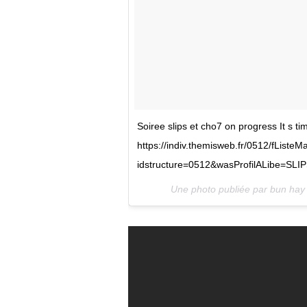
Soiree slips et cho7 on progress It s ti
https://indiv.themisweb.fr/0512/fListeM
idstructure=0512&wasProfilALibe=SLI
Une photo publiée par bun hay