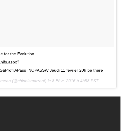
me for the Evolution
anifs.aspx?
PS&ProfilAPass=NOPASSW Jeudi 11 fevrier 20h be there
 mean (@chinoismarrant) le
8 Févr. 2016 à 4h58 PST