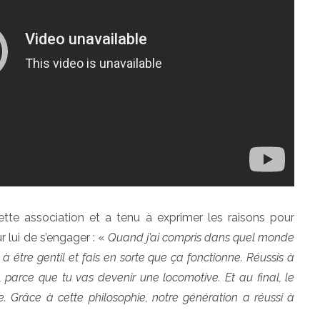
cette association et a tenu à exprimer les raisons pour
r lui de s’engager : «
Quand j’ai compris dans quel monde
e à être gentil et fais en sorte que ça fonctionne. Réussis à
 parce que tu vas devenir une locomotive. Et au final, le
e. Grâce à cette philosophie, notre génération a réussi à