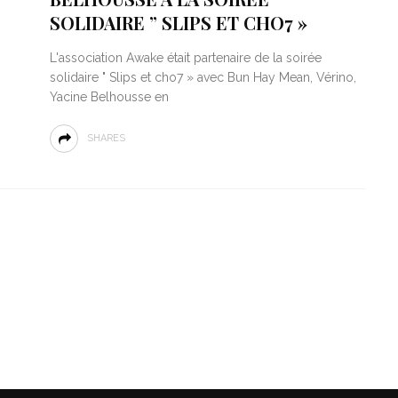
SOLIDAIRE ” SLIPS ET CHO7 »
L'association Awake était partenaire de la soirée
solidaire " Slips et cho7 » avec Bun Hay Mean, Vérino,
Yacine Belhousse en
SHARES