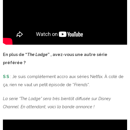
En plus de “
The Lodge
” , avez-vous une autre série
préférée ?
S S
: Je suis complètement accro aux séries Netflix. À coté de
ça, rien ne vaut un petit épisode de “
Friends
“.
La serie “The Lodge” sera très bientôt diffusée sur Disney
Channel. En attendant, voici la bande annonce !