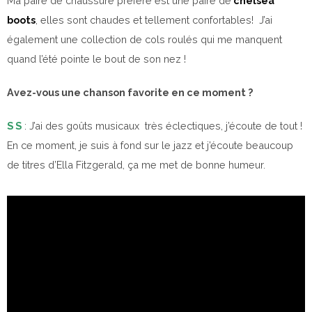
Ma paire de chaussure préféré est une paire de
chelsea
boots
, elles sont chaudes et tellement confortables! J’ai
également une collection de cols roulés qui me manquent
quand l’été pointe le bout de son nez !
Avez-vous une chanson favorite en ce moment ?
S S
: J’ai des goûts musicaux très éclectiques, j’écoute de tout !
En ce moment, je suis à fond sur le jazz et j’écoute beaucoup
de titres d’Ella Fitzgerald, ça me met de bonne humeur.