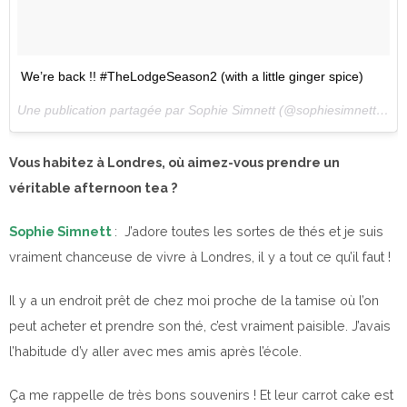
We’re back !! #TheLodgeSeason2 (with a little ginger spice)
Une publication partagée par Sophie Simnett (@sophiesimnett) le
2
Vous habitez à Londres, où aimez-vous prendre un
véritable afternoon tea ?
Sophie Simnett
: J’adore toutes les sortes de thés et je suis
vraiment chanceuse de vivre à Londres, il y a tout ce qu’il faut !
Il y a un endroit prêt de chez moi proche de la tamise où l’on
peut acheter et prendre son thé, c’est vraiment paisible. J’avais
l’habitude d’y aller avec mes amis après l’école.
Ça me rappelle de très bons souvenirs ! Et leur carrot cake est