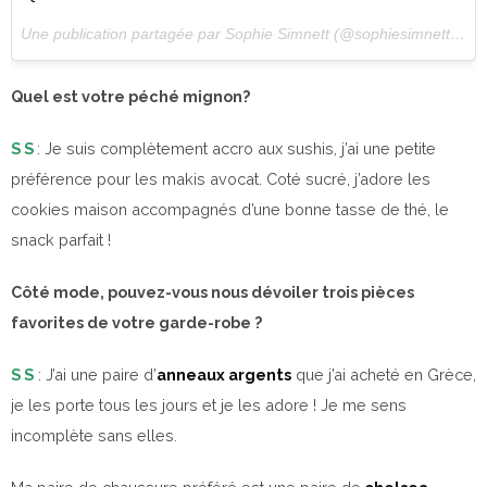
Une publication partagée par Sophie Simnett (@sophiesimnett) le
2
Quel est votre péché mignon?
S S
: Je suis complètement accro aux sushis, j’ai une petite
préférence pour les makis avocat. Coté sucré, j’adore les
cookies maison accompagnés d’une bonne tasse de thé, le
snack parfait !
Côté mode, pouvez-vous nous dévoiler trois pièces
favorites de votre garde-robe ?
S S
: J’ai une paire d’
anneaux argents
que j’ai acheté en Grèce,
je les porte tous les jours et je les adore ! Je me sens
incomplète sans elles.