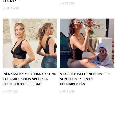
COCKTAIL
3 ANS AGO
12 ANS AGO
INÈS VANDAMME X TISSAIA : UNE
STARS ET INFLUENCEURS : ILS
COLLABORATION SPÉCIALE
SONT DES PARENTS
POUR L’OCTOBRE ROSE
DÉCOMPLEXÉS
4 ANS AGO
5 ANS AGO