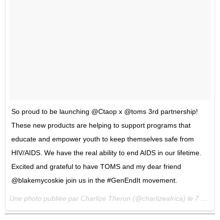
So proud to be launching @Ctaop x @toms 3rd partnership!
These new products are helping to support programs that
educate and empower youth to keep themselves safe from
HIV/AIDS. We have the real ability to end AIDS in our lifetime.
Excited and grateful to have TOMS and my dear friend
@blakemycoskie join us in the #GenEndIt movement.
Une photo publiée par Charlize Theron (@charlizeafrica) le
7 Juil. 2016 à 22h16 PDT