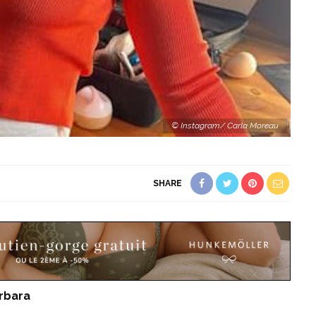
© Instagram/ Carla Moreau
SHARE
rbara