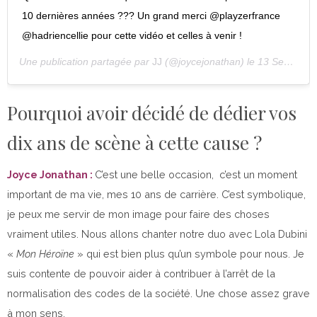
10 dernières années ??? Un grand merci @playzerfrance
@hadriencellie pour cette vidéo et celles à venir !
Une publication partagée par
JJ
(@joycejonathan) le
13 Sept. 2019 à 6 :15 PDT
Pourquoi avoir décidé de dédier vos
dix ans de scène à cette cause ?
Joyce Jonathan :
C’est une belle occasion, c’est un moment
important de ma vie, mes 10 ans de carrière. C’est symbolique,
je peux me servir de mon image pour faire des choses
vraiment utiles. Nous allons chanter notre duo avec Lola Dubini
«
Mon Héroïne
» qui est bien plus qu’un symbole pour nous. Je
suis contente de pouvoir aider à contribuer à l’arrêt de la
normalisation des codes de la société. Une chose assez grave
à mon sens.