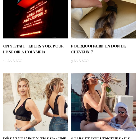
ON Y ÉTAIT : LEURS VOIX POUR
POURQUOI FAIRE UN DON DE
L’ESPOIR À L’OLYMPIA
CHEVEUX ?
12 ANS AGO
3 ANS AGO
INÈS VANDAMME X TISSAIA : UNE
STARS ET INFLUENCEURS : ILS