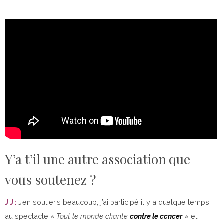
Y’a t’il une autre association que
vous soutenez ?
J J :
J’en soutiens beaucoup, j’ai participé il y a quelque temps
au spectacle «
Tout le monde chante
contre le cancer
» et