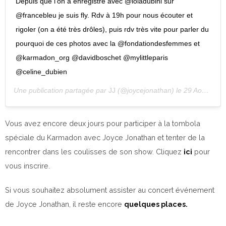
Depuis que l’on a enregistré avec @loladubini sur
@francebleu je suis fly. Rdv à 19h pour nous écouter et
rigoler (on a été très drôles), puis rdv très vite pour parler du
pourquoi de ces photos avec la @fondationdesfemmes et
@karmadon_org @davidboschet @mylittleparis
@celine_dubien
Une publication partagée par
JJ
(@joycejonathan) le
29 Août 2019 à 9 :13 PDT
Vous avez encore deux jours pour participer à la tombola
spéciale du Karmadon avec Joyce Jonathan et tenter de la
rencontrer dans les coulisses de son show. Cliquez
ici
pour
vous inscrire.
Si vous souhaitez absolument assister au concert événement
de Joyce Jonathan, il reste encore
quelques places.