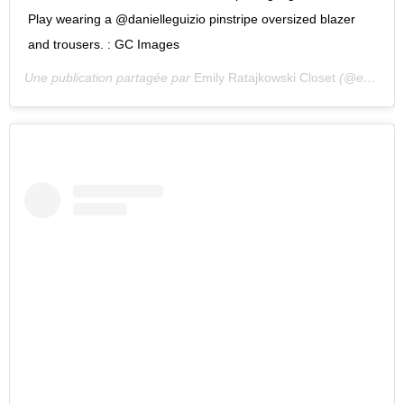
Play wearing a @danielleguizio pinstripe oversized blazer
and trousers. : GC Images
Une publication partagée par
Emily Ratajkowski Closet
(@emratastyle) le