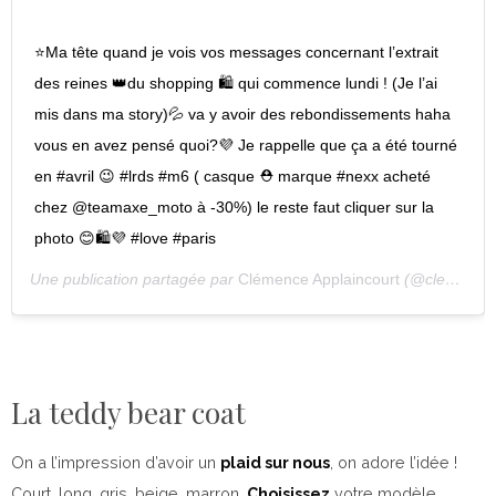
⭐️Ma tête quand je vois vos messages concernant l’extrait
des reines 👑du shopping 🛍 qui commence lundi ! (Je l’ai
mis dans ma story)💦 va y avoir des rebondissements haha
vous en avez pensé quoi?💜 Je rappelle que ça a été tourné
en #avril 😉 #lrds #m6 ( casque ⛑ marque #nexx acheté
chez @teamaxe_moto à -30%) le reste faut cliquer sur la
photo 😊🛍💜 #love #paris
Une publication partagée par
Clémence Applaincourt
(@clemenceandanna) le
La teddy bear coat
On a l’impression d’avoir un
plaid sur nous
, on adore l’idée !
Court, long, gris, beige, marron…
Choisissez
votre modèle