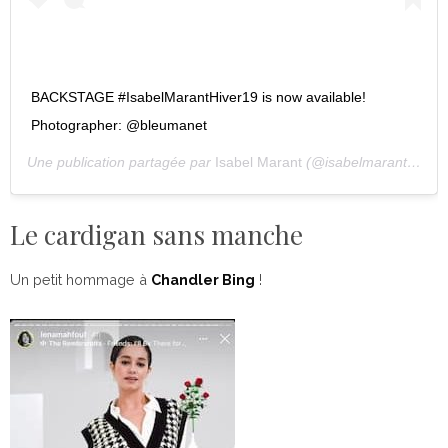
BACKSTAGE #IsabelMarantHiver19 is now available!
Photographer: @bleumanet
Une publication partagée par
Isabel Marant
(@isabelmarant) le
9 
Le cardigan sans manche
Un petit hommage à
Chandler Bing
!