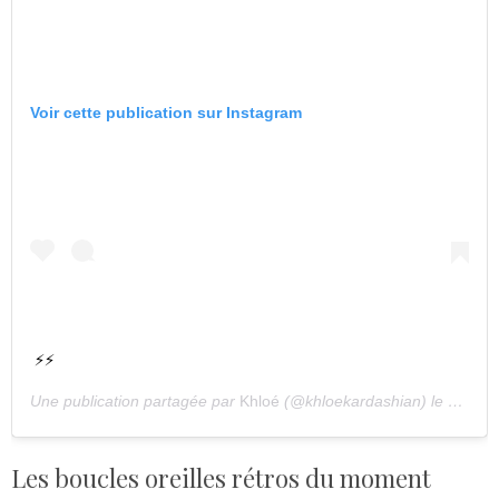
Voir cette publication sur Instagram
⚡⚡
Une publication partagée par
Khloé
(@khloekardashian) le
14 Nov
Les boucles oreilles rétros du moment