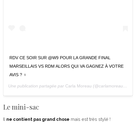
RDV CE SOIR SUR @W9 POUR LA GRANDE FINAL
MARSEILLAIS VS RDM ALORS QUI VA GAGNEZ À VOTRE
AVIS ? ‍♀️
Une publication partagée par
Carla Moreau
(@carlamoreau_____) le
Le mini-sac
Il
ne contient pas grand chose
mais est très stylé !