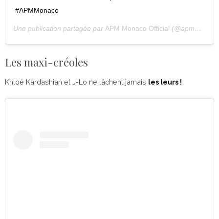
#APMMonaco
Une publication partagée par
APM Monaco Official
(@apmmonaco) le
Les maxi-créoles
Khloé Kardashian et J-Lo ne lâchent jamais
les leurs !