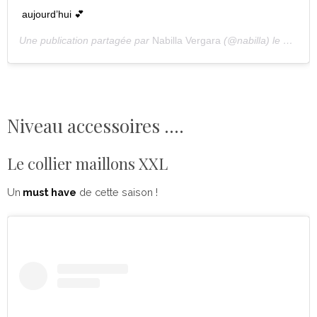
aujourd’hui 💕
Une publication partagée par
Nabilla Vergara
(@nabilla) le
27 Juin
Niveau accessoires ….
Le collier maillons XXL
Un
must have
de cette saison !