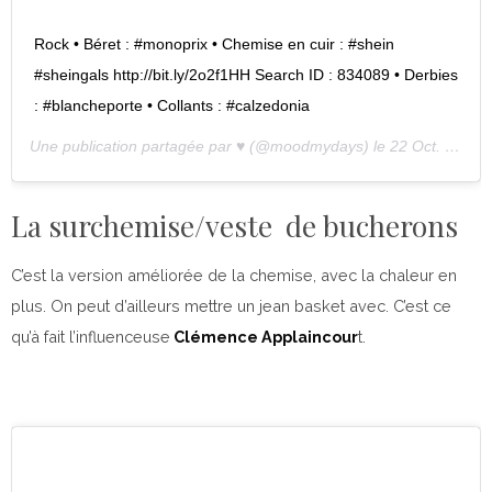
Rock • Béret : #monoprix • Chemise en cuir : #shein
#sheingals http://bit.ly/2o2f1HH Search ID : 834089 • Derbies
: #blancheporte • Collants : #calzedonia
Une publication partagée par
♥
(@moodmydays) le
22 Oct. 2019 à 12 :34 PDT
La surchemise/veste de bucherons
C’est la version améliorée de la chemise, avec la chaleur en
plus. On peut d’ailleurs mettre un jean basket avec. C’est ce
qu’à fait l’influenceuse
Clémence Applaincour
t.