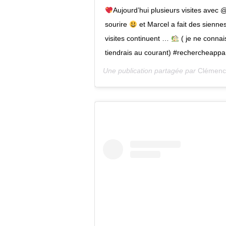
Aujourd’hui plusieurs visites avec
sourire
et Marcel a fait des sienne
visites continuent …
( je ne connai
tiendrais au courant) #rechercheapp
Une publication partagée par
Clémence