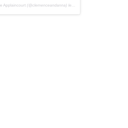
 Applaincourt
(@clemenceandanna) le
23 Déc. 2018 à 7 :06 PST