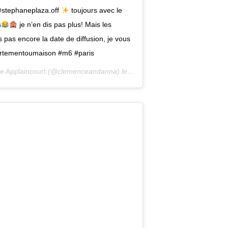
 @stephaneplaza.off
toujours avec le
s
je n’en dis pas plus! Mais les
s pas encore la date de diffusion, je vous
artementoumaison #m6 #paris
 Applaincourt
(@clemenceandanna) le
23 Nov. 2019 à 10 :14 PST