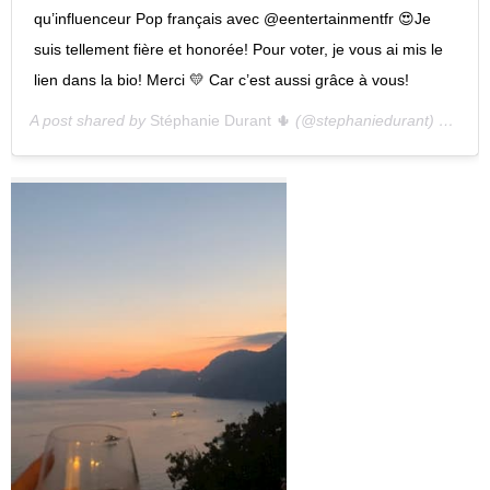
qu’influenceur Pop français avec @eentertainmentfr 😍Je
suis tellement fière et honorée! Pour voter, je vous ai mis le
lien dans la bio! Merci 💛 Car c’est aussi grâce à vous!
A post shared by
Stéphanie Durant 🌵
(@stephaniedurant) on
Sep