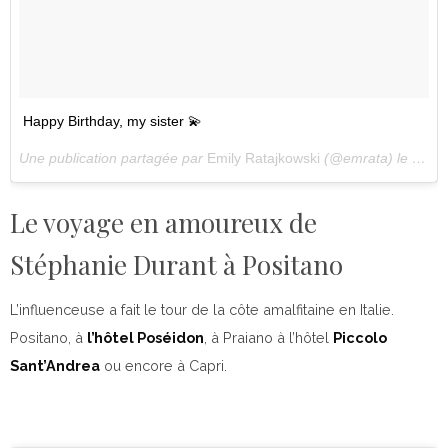
Happy Birthday, my sister 💫
Une publication partagée par
Emily Ratajkowski
(@emrata) le
3 Avr
Le voyage en amoureux de
Stéphanie Durant à Positano
L’influenceuse a fait le tour de la côte amalfitaine en Italie.
Positano, à
l’hôtel Poséidon
, à Praiano à l’hôtel
Piccolo
Sant’Andrea
ou encore à Capri.