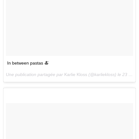
In between pastas 🍝
Une publication partagée par
Karlie Kloss
(@karliekloss) le
23 Juil. 2018 à 12 :33 PDT