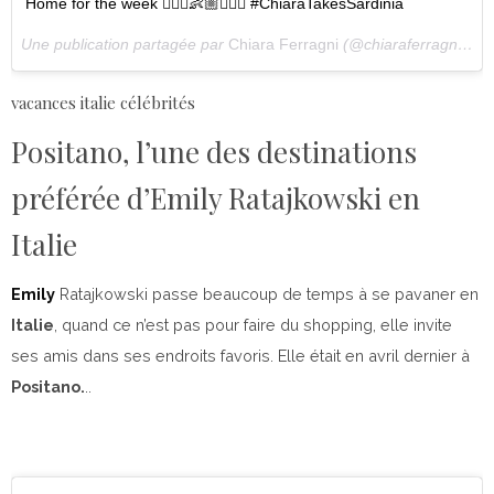
Home for the week 👱🏻‍♀️👶🏼👱🏼‍♂️ #ChiaraTakesSardinia
Une publication partagée par
Chiara Ferragni
(@chiaraferragni) le
vacances italie célébrités
Positano, l’une des destinations
préférée d’Emily Ratajkowski en
Italie
Emily
Ratajkowski passe beaucoup de temps à se pavaner en
Italie
, quand ce n’est pas pour faire du shopping, elle invite
ses amis dans ses endroits favoris. Elle était en avril dernier à
Positano.
..