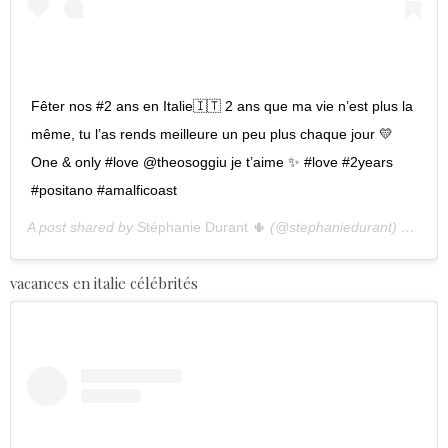
Fêter nos #2 ans en Italie🇮🇹 2 ans que ma vie n’est plus la
même, tu l’as rends meilleure un peu plus chaque jour 💛
One & only #love @theosoggiu je t’aime ✨ #love #2years
#positano #amalficoast
A post shared by
Stéphanie Durant 🌵
(@stephaniedurant) on
Sep
vacances en italie célébrités