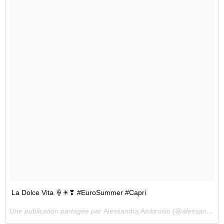
La Dolce Vita 🍦☀❣ #EuroSummer #Capri
Une publication partagée par
Alessandra Ambrosio
(@alessandraambrosio) le