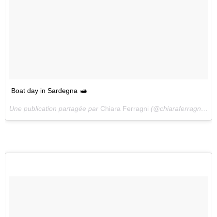
Boat day in Sardegna 🛥
Une publication partagée par
Chiara Ferragni
(@chiaraferragni) le