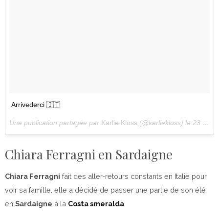
Arrivederci 🇮🇹
Une publication partagée par
Karlie Kloss
(@karliekloss) le
23 Juil. 2018 à 9 :01 PDT
Chiara Ferragni en Sardaigne
Chiara Ferragni
fait des aller-retours constants en Italie pour
voir sa famille, elle a décidé de passer une partie de son été
en
Sardaigne
à la
Costa smeralda
.