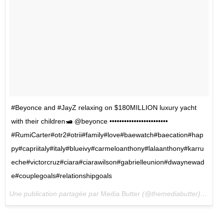
#Beyonce and #JayZ relaxing on $180MILLION luxury yacht
with their children🛥 @beyonce ••••••••••••••••••••••••
#RumiCarter#otr2#otrii#family#love#baewatch#baecation#hap
py#capriitaly#italy#blueivy#carmeloanthony#lalaanthony#karru
eche#victorcruz#ciara#ciarawilson#gabrielleunion#dwaynewad
e#couplegoals#relationshipgoals
Une publication partagée par
Media Butter
(@themediabutter) le
25