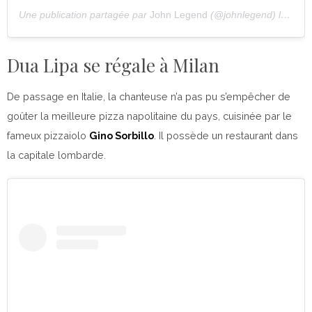
Une publication partagée par
John Legend
(@johnlegend) le
2 Jui
Dua Lipa se régale à Milan
De passage en Italie, la chanteuse n’a pas pu s’empêcher de
goûter la meilleure pizza napolitaine du pays, cuisinée par le
fameux pizzaiolo
Gino Sorbillo
. Il possède un restaurant dans
la capitale lombarde.