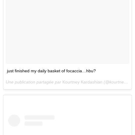
just finished my daily basket of focaccia…hbu?
Une publication partagée par
Kourtney Kardashian
(@kourtneykardash) le