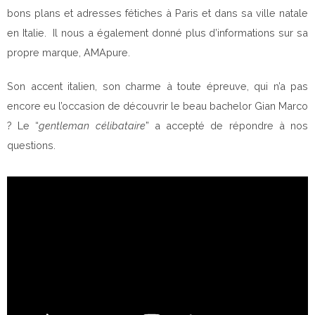
bons plans et adresses fétiches à Paris et dans sa ville natale
en Italie. Il nous a également donné plus d’informations sur sa
propre marque, AMApure.
Son accent italien, son charme à toute épreuve, qui n’a pas
encore eu l’occasion de découvrir le beau bachelor Gian Marco
? Le “
gentleman célibataire
” a accepté de répondre à nos
questions.