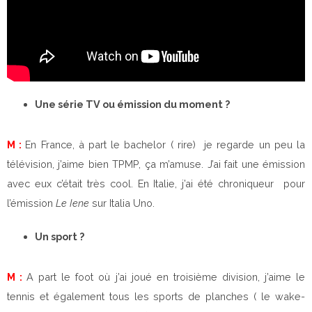
Une série TV ou émission du moment ?
M :
En France, à part le bachelor ( rire) je regarde un peu la
télévision, j’aime bien TPMP, ça m’amuse. J’ai fait une émission
avec eux c’était très cool. En Italie, j’ai été chroniqueur pour
l’émission
Le Iene
sur Italia Uno.
Un sport ?
M :
A part le foot où j’ai joué en troisième division, j’aime le
tennis et également tous les sports de planches ( le wake-