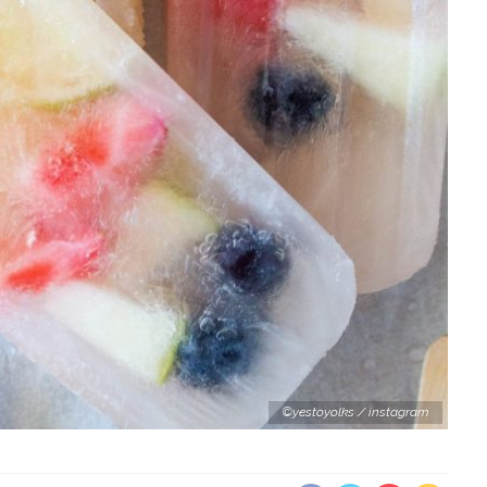
©yestoyolks / instagram