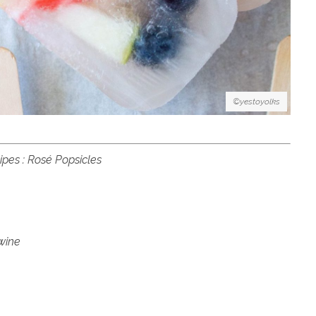
©yestoyolks
ipes : Rosé Popsicles
 wine