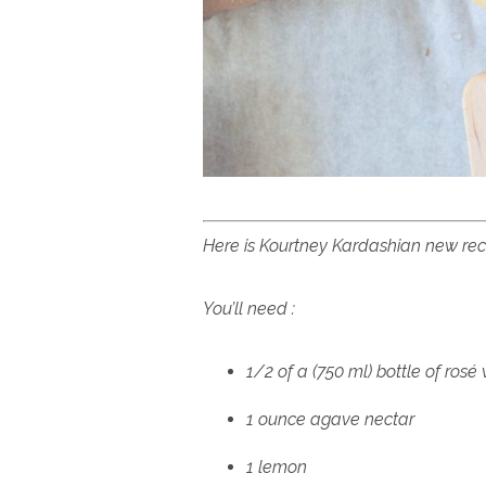
Here is Kourtney Kardashian new rec
You’ll need :
1/2 of a (750 ml) bottle of rosé
1 ounce agave nectar
1 lemon