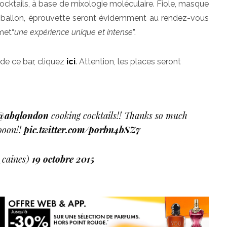
ocktails, à base de mixologie moléculaire. Fiole, masque
e, ballon, éprouvette seront évidemment au rendez-vous
met“
une expérience unique et intense
”.
 de ce bar, cliquez
ici
. Attention, les places seront
@abqlondon
cooking cocktails!! Thanks so much
ooon!!
pic.twitter.com/porbn4bSZ7
_caines)
19 octobre 2015