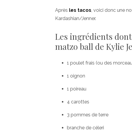
Après
les tacos
, voici donc une no
Kardashian/Jenner.
Les ingrédients dont
matzo ball de Kylie 
1
poulet
frais (ou des morcea
1
oignon
1
poireau
4
carottes
3
pommes de terre
branche de céleri