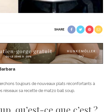
SHARE
Barbara
herchons toujours de nouveaux plats réconfortants à
les réseaux sa recette de matzo ball soup.
up, qu’est-ce que c’est ?