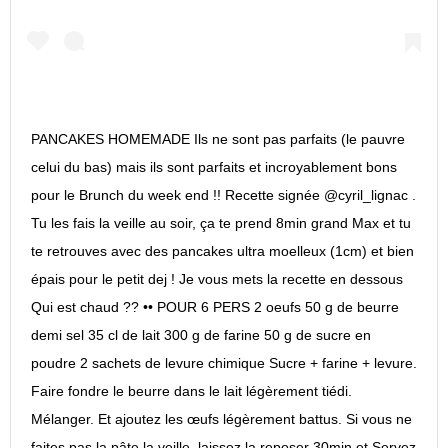
PANCAKES HOMEMADE Ils ne sont pas parfaits (le pauvre
celui du bas) mais ils sont parfaits et incroyablement bons
pour le Brunch du week end !! Recette signée @cyril_lignac .
Tu les fais la veille au soir, ça te prend 8min grand Max et tu
te retrouves avec des pancakes ultra moelleux (1cm) et bien
épais pour le petit dej ! Je vous mets la recette en dessous
Qui est chaud ?? •• POUR 6 PERS 2 oeufs 50 g de beurre
demi sel 35 cl de lait 300 g de farine 50 g de sucre en
poudre 2 sachets de levure chimique Sucre + farine + levure.
Faire fondre le beurre dans le lait légèrement tiédi.
Mélanger. Et ajoutez les œufs légèrement battus. Si vous ne
faites pas la pâte la veille, laissez la reposer 30min et Servez