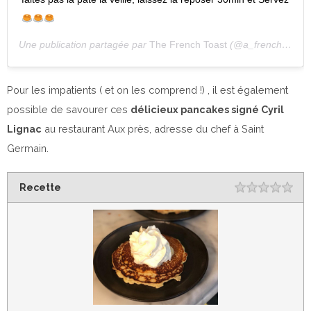
Une publication partagée par
The French Toast
(@a_french_toast_in_tlv) le
Pour les impatients ( et on les comprend !) , il est également
possible de savourer ces
délicieux pancakes signé Cyril
Lignac
au restaurant Aux près, adresse du chef à Saint
Germain.
Recette
Rating
1 st
2 s
3 st
4 s
5 st