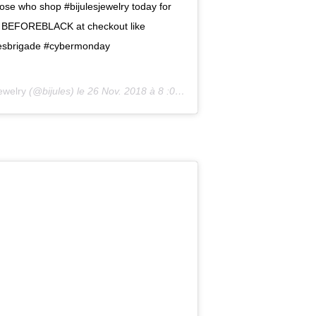
se who shop #bijulesjewelry today for
e BEFOREBLACK at checkout like
lesbrigade #cybermonday
ewelry
(@bijules) le
26 Nov. 2018 à 8 :07 PST