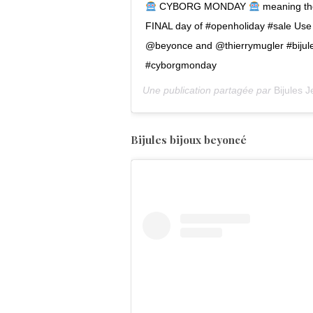
CYBORG MONDAY
meaning tho
FINAL day of #openholiday #sale Us
@beyonce and @thierrymugler #biju
#cyborgmonday
Une publication partagée par
Bijules J
Bijules bijoux beyoncé