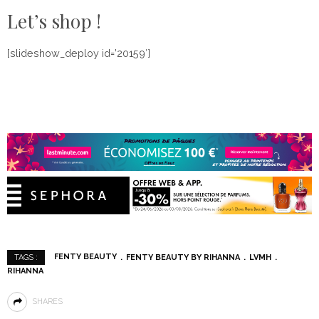
Let’s shop !
[slideshow_deploy id=’20159′]
FENTY BEAUTY
FENTY BEAUTY BY RIHANNA
LVMH
TAGS :
RIHANNA
SHARES