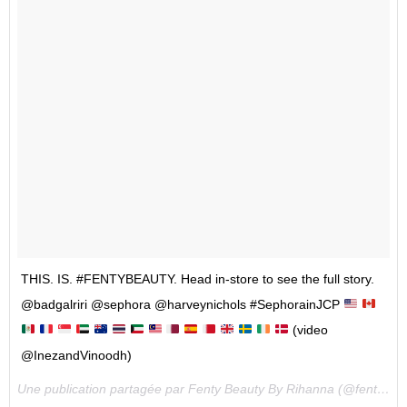
THIS. IS. #FENTYBEAUTY. Head in-store to see the full story.
@badgalriri @sephora @harveynichols #SephorainJCP
(video
@InezandVinoodh)
Une publication partagée par Fenty Beauty By Rihanna (@fentybeauty) le