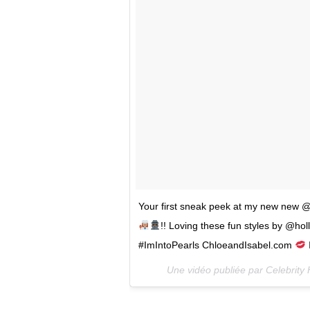
Your first sneak peek at my new new @c
!! Loving these fun styles by @h
#ImIntoPearls ChloeandIsabel.com
I
Une vidéo publiée par Celebrity H