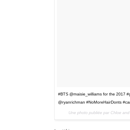
#BTS @maisie_williams for the 2017 #g
@ryanrichman #NoMoreHairDonts #can
Une photo publiée par Chloe and