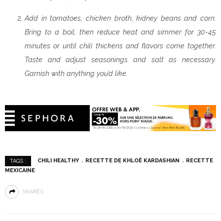
Add in tomatoes, chicken broth, kidney beans and corn.
Bring to a boil, then reduce heat and simmer for 30-45
minutes or until chili thickens and flavors come together.
Taste and adjust seasonings and salt as necessary.
Garnish with anything you’d like.
CHILI HEALTHY
RECETTE DE KHLOÉ KARDASHIAN
RECETTE
TAGS :
MEXICAINE
SHARES