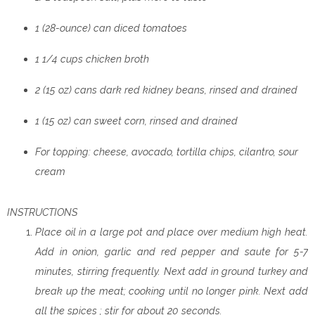
1 (28-ounce) can diced tomatoes
1 1/4 cups chicken broth
2 (15 oz) cans dark red kidney beans, rinsed and drained
1 (15 oz) can sweet corn, rinsed and drained
For topping: cheese, avocado, tortilla chips, cilantro, sour
cream
INSTRUCTIONS
Place oil in a large pot and place over medium high heat.
Add in onion, garlic and red pepper and saute for 5-7
minutes, stirring frequently. Next add in ground turkey and
break up the meat; cooking until no longer pink. Next add
all the spices ; stir for about 20 seconds.