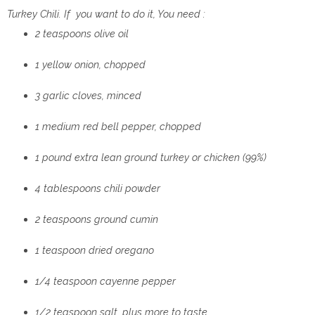
Turkey Chili. If you want to do it, You need :
2 teaspoons olive oil
1 yellow onion, chopped
3 garlic cloves, minced
1 medium red bell pepper, chopped
1 pound extra lean ground turkey or chicken (99%)
4 tablespoons chili powder
2 teaspoons ground cumin
1 teaspoon dried oregano
1/4 teaspoon cayenne pepper
1/2 teaspoon salt, plus more to taste