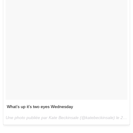
What’s up it’s two eyes Wednesday
Une photo publiée par Kate Beckinsale (@katebeckinsale) le
2 Nov. 2016 à 12h09 PDT