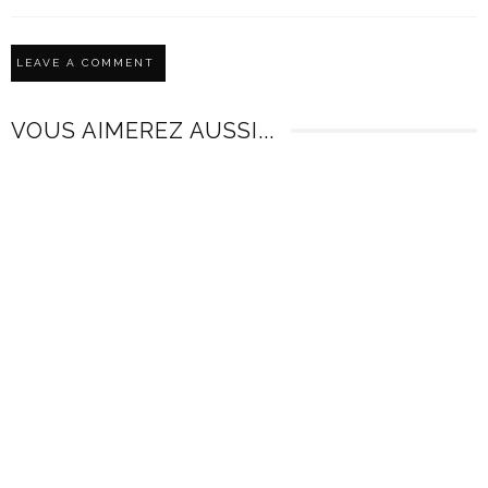
VOUS AIMEREZ AUSSI...
OPTEZ POUR LES RAINBOW HAIR
COMME KYLIE JENNER !
SAVON SOLIDE : POURQUOI LES
CÉLÉBRITÉS L’ADOPTENT ?
10 ANS AGO
4 MOIS AGO
PIXIE CUT : POURQUOI OPTER
POUR UNE COUPE GARÇONNE ?
PARFUMS D’AUTOMNE : LES
SENTEURS FAVORITES DES
3 ANS AGO