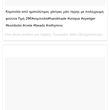
Κομπολόι από ημιπολύτιμες χάντρες μάτι τίγρης με πολύχρωμη
φούντα.Τιμή 28€#κομπολόι#handmade #unique #eyetiger
#komboloi #crete #beads #rethymno
Une photo publiée par Vagelis Tsoupakis Jekis (@vagelistsoupakis) le