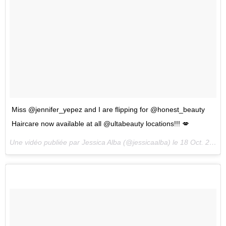
Miss @jennifer_yepez and I are flipping for @honest_beauty
Haircare now available at all @ultabeauty locations!!! 💋
Une vidéo publiée par Jessica Alba (@jessicaalba) le
18 Oct. 2016 à 16h57 PDT