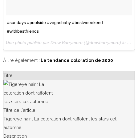
#sundays #poolside #vegasbaby #bestweeekend
#withbestfriends
Une photo publiée par Drew Barrymore (@drewbarrymore) le
7 Aoû
À lire également :
La tendance coloration de 2020
Titre
Titre de l'article
Tigereye hair : La coloration dont raffolent les stars cet
automne
Description