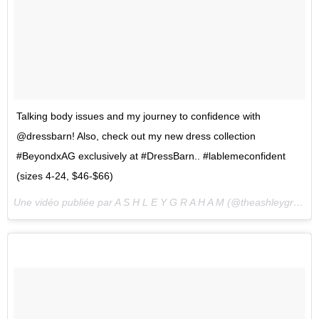
Talking body issues and my journey to confidence with
@dressbarn! Also, check out my new dress collection
#BeyondxAG exclusively at #DressBarn.. #lablemeconfident
(sizes 4-24, $46-$66)
Une vidéo publiée par A S H L E Y G R A H A M (@theashleygraham) le