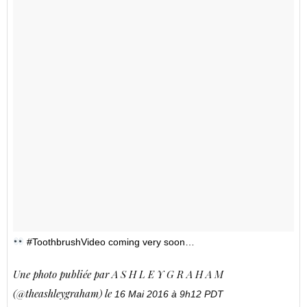
#ToothbrushVideo coming very soon…
Une photo publiée par A S H L E Y G R A H A M
(@theashleygraham) le
16 Mai 2016 à 9h12 PDT