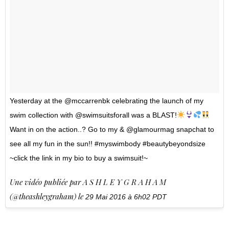
Yesterday at the @mccarrenbk celebrating the launch of my
swim collection with @swimsuitsforall was a BLAST!
Want in on the action..? Go to my & @glamourmag snapchat to
see all my fun in the sun!! #myswimbody #beautybeyondsize
~click the link in my bio to buy a swimsuit!~
Une vidéo publiée par A S H L E Y G R A H A M
(@theashleygraham) le
29 Mai 2016 à 6h02 PDT