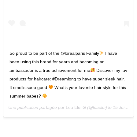
So proud to be part of the @lorealparis Family
I have
been using this brand for years and becoming an
ambassador is a true achievement for me
Discover my fav
products for haircare: #Dreamlong to have super sleek hair.
It smells sooo good
What’s your favorite hair style for this
summer babes?
Une publication partagée par
Lea Elui G
(@leaelui) le
15 Juil. 2020 à 10 :03 PDT