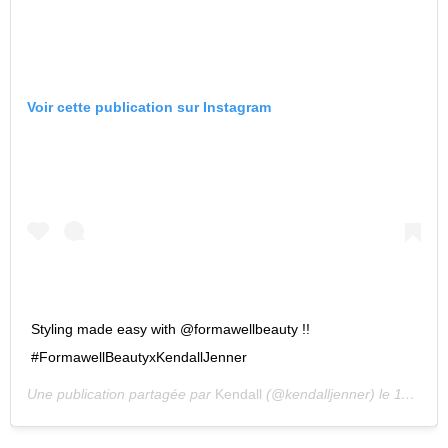
Voir cette publication sur Instagram
Styling made easy with @formawellbeauty !!
#FormawellBeautyxKendallJenner
Une publication partagée par
Kendall
(@kendalljenner) le
11 Déc. 2019 à 4 :41 PST