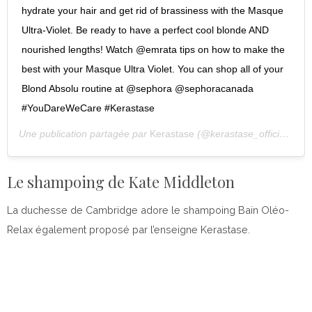
hydrate your hair and get rid of brassiness with the Masque
Ultra-Violet. Be ready to have a perfect cool blonde AND
nourished lengths! Watch @emrata tips on how to make the
best with your Masque Ultra Violet. You can shop all of your
Blond Absolu routine at @sephora @sephoracanada
#YouDareWeCare #Kerastase
Une publication partagée par
Kerastase
(@kerastase_official) le
6
Le shampoing de Kate Middleton
La duchesse de Cambridge adore le shampoing Bain Oléo-
Relax également proposé par l’enseigne Kerastase.