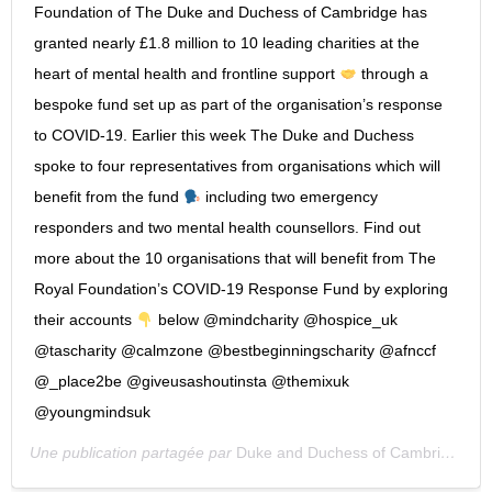
Foundation of The Duke and Duchess of Cambridge has
granted nearly £1.8 million to 10 leading charities at the
heart of mental health and frontline support
through a
bespoke fund set up as part of the organisation’s response
to COVID-19. Earlier this week The Duke and Duchess
spoke to four representatives from organisations which will
benefit from the fund
including two emergency
responders and two mental health counsellors. Find out
more about the 10 organisations that will benefit from The
Royal Foundation’s COVID-19 Response Fund by exploring
their accounts
below @mindcharity @hospice_uk
@tascharity @calmzone @bestbeginningscharity @afnccf
@_place2be @giveusashoutinsta @themixuk
@youngmindsuk
Une publication partagée par
Duke and Duchess of Cambridge
(@k