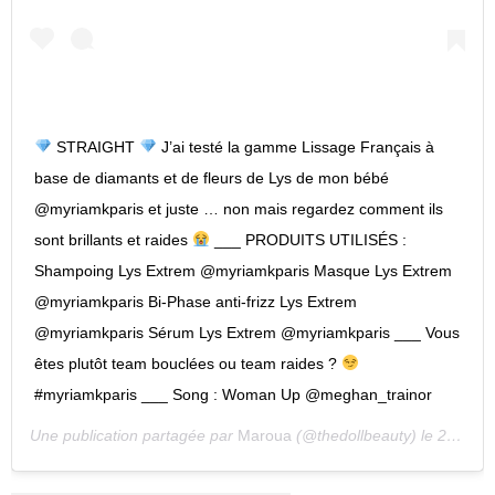
STRAIGHT
J’ai testé la gamme Lissage Français à
base de diamants et de fleurs de Lys de mon bébé
@myriamkparis et juste … non mais regardez comment ils
sont brillants et raides
___ PRODUITS UTILISÉS :
Shampoing Lys Extrem @myriamkparis Masque Lys Extrem
@myriamkparis Bi-Phase anti-frizz Lys Extrem
@myriamkparis Sérum Lys Extrem @myriamkparis ___ Vous
êtes plutôt team bouclées ou team raides ?
#myriamkparis ___ Song : Woman Up @meghan_trainor
Une publication partagée par
Maroua
(@thedollbeauty) le
21 Févr. 2018 à 9 :06 PST