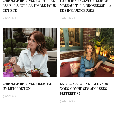
CAROLINE RECEVEUR X L’ORÉAL
CAROLINE RECEVEUR, MANON
PARIS : LA COLLAB’ IDÉALE POUR
MARSAULT : LA GROSSESSE 3.0
CET ÉTÉ
DES INFLUENCEUSES
7 ANS AGO
8 ANS AGO
CAROLINE RECEVEUR IMAGINE
EXCLU/ CAROLINE RECEVEUR
UN MENU DETOX !
NOUS CONFIE SES ADRESSES
PRÉFÉRÉES !
9 ANS AGO
9 ANS AGO