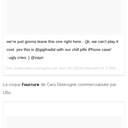
we’re just gonna leave this one right here…(jk, we can’t play it
cool. yes this is @gigihadid with our chill pills iPhone case!
::ugly cries::) @zayn
Une publication partagée par ban.do (@shopbando) le
2 Mai 2017 à 12h39 PDT
La coque
fourrure
de Cara Delevigne commercialisée par
Ullu.