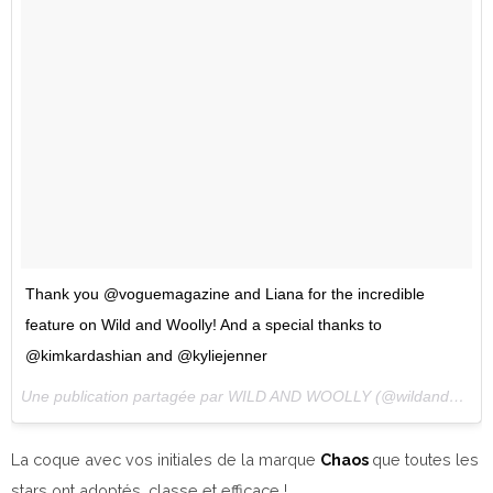
Thank you @voguemagazine and Liana for the incredible
feature on Wild and Woolly! And a special thanks to
@kimkardashian and @kyliejenner
Une publication partagée par WILD AND WOOLLY (@wildandwoolly) le
La coque avec vos initiales de la marque
Chaos
que toutes les
stars ont adoptés, classe et efficace !