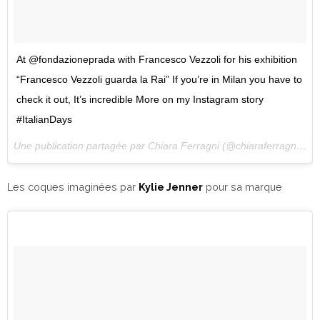
At @fondazioneprada with Francesco Vezzoli for his exhibition
“Francesco Vezzoli guarda la Rai” If you’re in Milan you have to
check it out, It’s incredible More on my Instagram story
#ItalianDays
Une publication partagée par Chiara Ferragni (@chiaraferragni) le
Les coques imaginées par
Kylie Jenner
pour sa marque