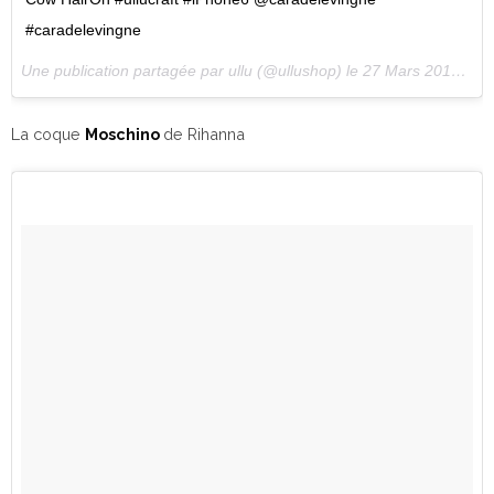
#caradelevingne
Une publication partagée par ullu (@ullushop) le
27 Mars 2016 à 7h06 PDT
La coque
Moschino
de Rihanna