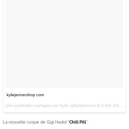
kyliejennershop.com
Une publication partagée par Kylie (@kyliejenner) le
5 Mai 2017 à 12h12 PDT
La nouvelle coque de Gigi Hadid “
Chill Pill
“.