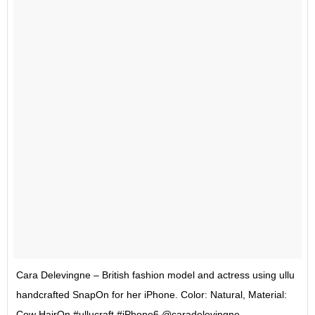
Cara Delevingne – British fashion model and actress using ullu
handcrafted SnapOn for her iPhone. Color: Natural, Material:
Cow HairOn #ullucraft #iPhone6 @caradelevingne