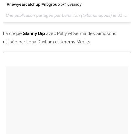
#newyearcatchup #nbgroup :@luvsindy
Une publication partagée par Lena Tan (@bananapods) le
31 Déc. 2016 à 23h34 PST
La coque
Skinny Dip
avec Patty et Selma des Simpsons
utilisée par Lena Dunham et Jeremy Meeks.