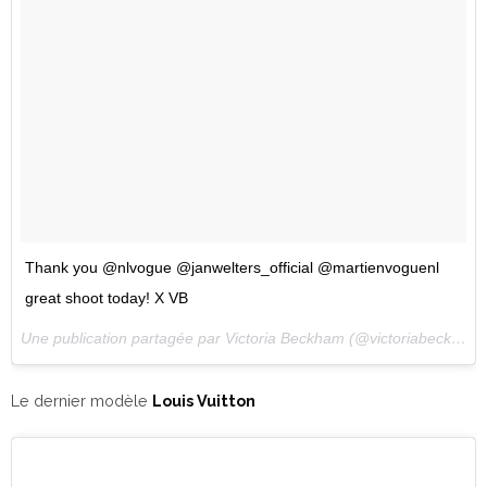
Thank you @nlvogue @janwelters_official @martienvoguenl
great shoot today! X VB
Une publication partagée par Victoria Beckham (@victoriabeckham) le
Le dernier modèle
Louis Vuitton