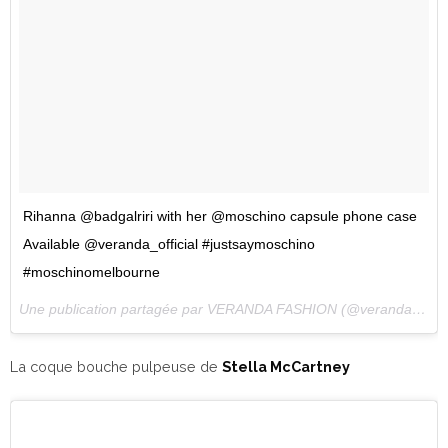
Rihanna @badgalriri with her @moschino capsule phone case
Available @veranda_official #justsaymoschino
#moschinomelbourne
Une publication partagée par VERANDA FASHION (@veranda_official) le
La coque bouche pulpeuse de
Stella McCartney