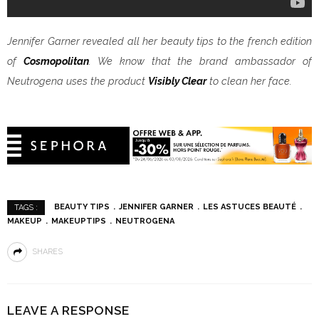
Jennifer Garner revealed all her beauty tips to the french edition
of
Cosmopolitan
. We know that the brand ambassador of
Neutrogena uses the product
Visibly Clear
to clean her face.
BEAUTY TIPS
JENNIFER GARNER
LES ASTUCES BEAUTÉ
TAGS :
MAKEUP
MAKEUPTIPS
NEUTROGENA
SHARES
LEAVE A RESPONSE