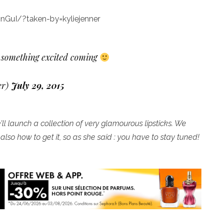
GuI/?taken-by=kyliejenner
ot something excited coming
er)
July 29, 2015
ll launch a collection of very glamourous lipsticks. We
lso how to get it, so as she said : you have to stay tuned!