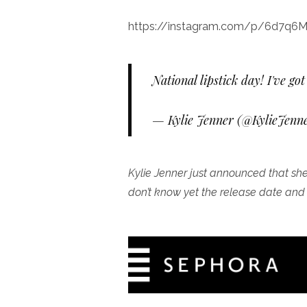
https://instagram.com/p/6d7q6Mn
National lipstick day! I've g
— Kylie Jenner (@KylieJenn
Kylie Jenner just announced that she’
don’t know yet the release date and a