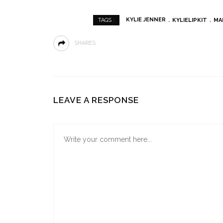
KYLIE JENNER
KYLIELIPKIT
MA
TAGS :
SHARES
LEAVE A RESPONSE