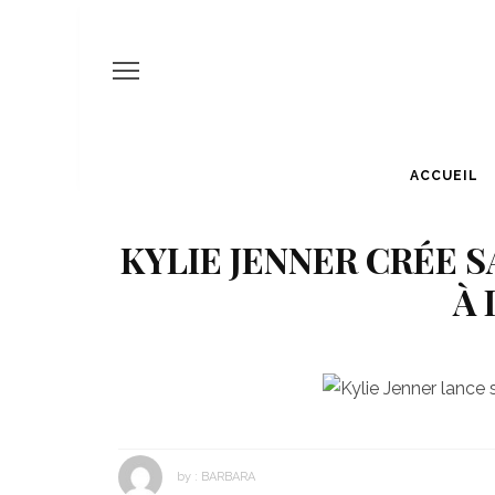
ACCUEIL
KYLIE JENNER CRÉE 
À 
by :
BARBARA