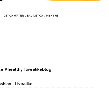
E
DETOX WATER
EAU DÉTOX
MENTHE
e #healthy | livealikeblog
hian - Livealike