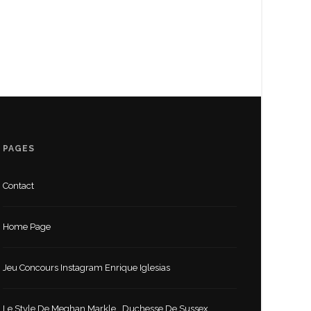
PAGES
Contact
Home Page
Jeu Concours Instagram Enrique Iglesias
Le Style De Meghan Markle , Duchesse De Sussex