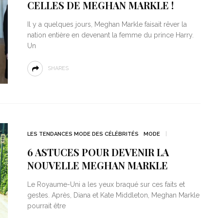
CELLES DE MEGHAN MARKLE !
Il y a quelques jours, Meghan Markle faisait rêver la
nation entière en devenant la femme du prince Harry.
Un
SHARES
LES TENDANCES MODE DES CÉLÉBRITÉS
MODE
6 ASTUCES POUR DEVENIR LA
NOUVELLE MEGHAN MARKLE
Le Royaume-Uni a les yeux braqué sur ces faits et
gestes. Après, Diana et Kate Middleton, Meghan Markle
pourrait être