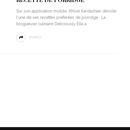
Sur son application mobile, Khloé Kardashian dévoile
l'une de ses recettes préférées de porridge. La
blogueuse culinaire Deliciously Ella a
SHARES