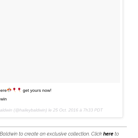
here
get yours now!
dwin
Baldwin (@haileybaldwin) le
25 Oct. 2016 à 7h33 PDT
aldwin to create an exclusive collection. Click
here
to