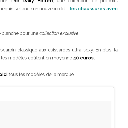
 pour
The Daily Edited
, une collection de produits
nnequin se lance un nouveau défi :
les chaussures avec
te blanche pour une
collection exclusive
.
escarpin classique aux cuissardes ultra-sexy. En plus, la
s : les modèles coûtent en moyenne
40 euros
.
oici
tous les modèles de la marque.