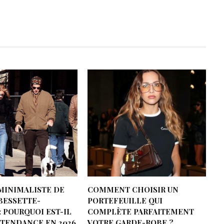
MINIMALISTE DE
COMMENT CHOISIR UN
BESSETTE-
PORTEFEUILLE QUI
 POURQUOI EST-IL
COMPLÈTE PARFAITEMENT
 TENDANCE EN 2026
VOTRE GARDE-ROBE ?