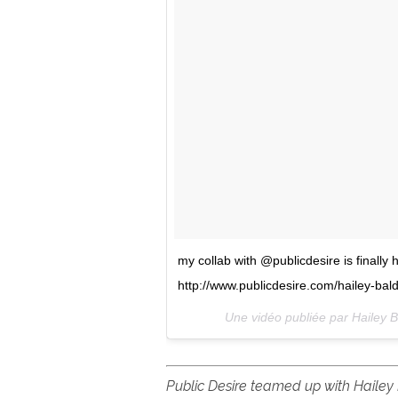
my collab with @publicdesire is finally 
http://www.publicdesire.com/hailey-bal
Une vidéo publiée par Hailey 
Public Desire teamed up with Hailey B