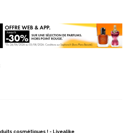
E
duits cosmétiques ! - Livealike