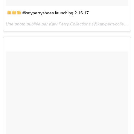
#katyperryshoes launching 2.16.17
Une photo publiée par Katy Perry Collections (@katyperrycollections) le