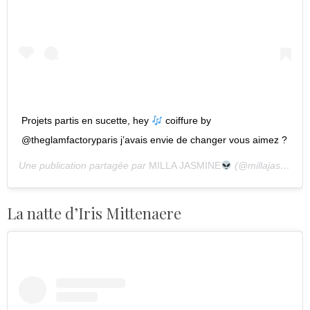
Projets partis en sucette, hey
coiffure by
@theglamfactoryparis j’avais envie de changer vous aimez ?
Une publication partagée par
MILLA JASMINE
(@millajasmineoff) le
La natte d’Iris Mittenaere