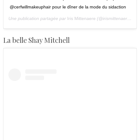
@cerfwillmakeuphair pour le dîner de la mode du sidaction
Une publication partagée par
Iris Mittenaere
(@irismittenaeremf) le
La belle Shay Mitchell