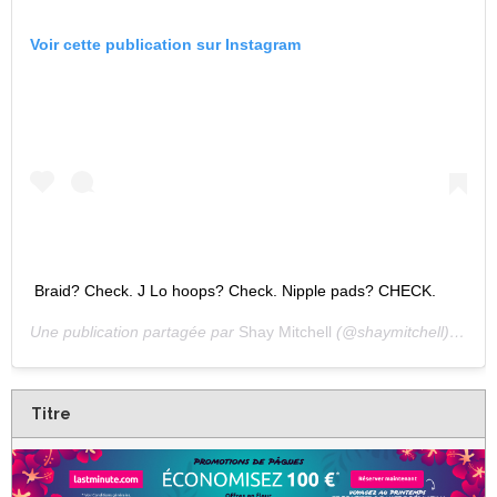
Voir cette publication sur Instagram
Braid? Check. J Lo hoops? Check. Nipple pads? CHECK.
Une publication partagée par
Shay Mitchell
(@shaymitchell) le
13 
Titre