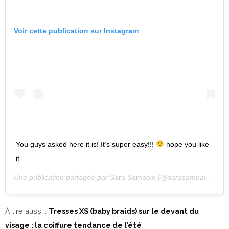
Voir cette publication sur Instagram
You guys asked here it is! It’s super easy!!!
hope you like
it.
Une publication partagée par
Sara Sampaio
(@sarasampaio) le
12
À lire aussi :
Tresses XS (baby braids) sur le devant du
visage : la coiffure tendance de l’été