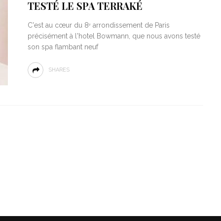
TESTÉ LE SPA TERRAKÉ
C'est au cœur du 8ᵉ arrondissement de Paris
précisément à l'hotel Bowmann, que nous avons testé
son spa flambant neuf
SHARES