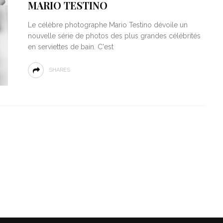
MARIO TESTINO
Le célèbre photographe Mario Testino dévoile un
nouvelle série de photos des plus grandes célébrités
en serviettes de bain. C'est
SHARES