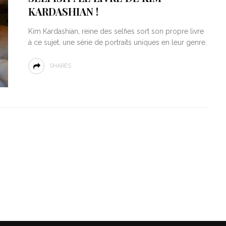
KARDASHIAN !
Kim Kardashian, reine des selfies sort son propre livre
à ce sujet, une série de portraits uniques en leur genre.
SHARES