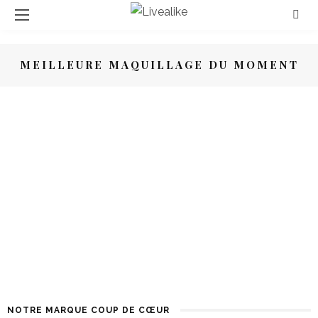
MEILLEURE MAQUILLAGE DU MOMENT
BEAUTÉ
LES TENDANCES BEAUTÉ DES CÉLÉBRITÉS
CES NOUVEAUTÉS MAKE UP À
DÉCOUVRIR AU PLUS VITE !
SHARES
NOTRE MARQUE COUP DE CŒUR