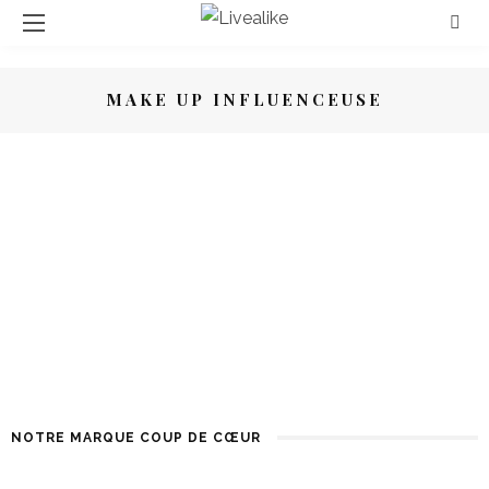
MAKE UP INFLUENCEUSE
BEAUTÉ
COLLABORATIONS BEAUTÉ
SANANAS BEAUTY : LA MARQUE DE
L’INFLUENCEUSE BEAUTÉ !
SHARES
NOTRE MARQUE COUP DE CŒUR