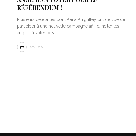
RÉFÉRENDUM !
Plusieurs célébrités dont Keira Knightley ont décidé de
participer à une nouvelle campagne afin d'inciter les
anglais à voter lors
SHARES