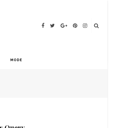
MODE
is Query