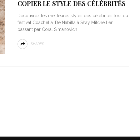
COPIER LE STYLE DES CÉLÉBRITÉS
Découvrez les meilleures styles des célébrités lors du
festival Coachella. De Nabilla à Shay Mitchell en
passant par Coral Simanovich
SHARES