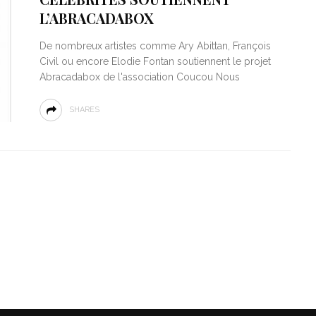
L’ABRACADABOX
De nombreux artistes comme Ary Abittan, François
Civil ou encore Elodie Fontan soutiennent le projet
Abracadabox de l'association Coucou Nous
SHARES