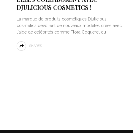
DJULICIOUS COSMETICS !
La marque de produits cosmétiques Djulicious
cosmetics dévoilent de nouveaux modèles crées avec
l'aide de célébrités comme Flora Coquerel ou
SHARES